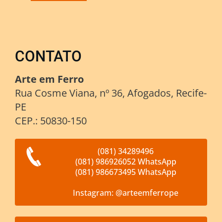
CONTATO
Arte em Ferro
Rua Cosme Viana, nº 36, Afogados, Recife-
PE
CEP.: 50830-150
(081) 34289496
(081) 986926052 WhatsApp
(081) 986673495 WhatsApp
Instagram: @arteemferrope