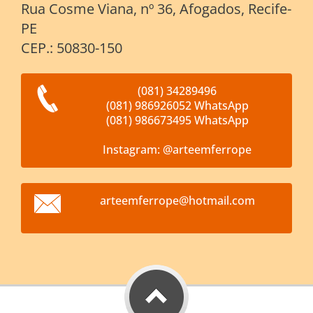
Rua Cosme Viana, nº 36, Afogados, Recife-
PE
CEP.: 50830-150
(081) 34289496
(081) 986926052 WhatsApp
(081) 986673495 WhatsApp
Instagram: @arteemferrope
arteemfe
rrope@ho
tmail.co
m