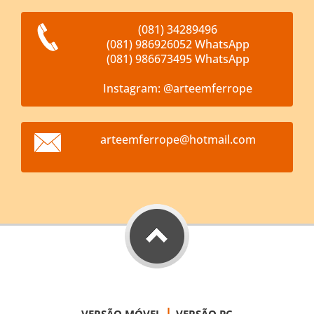
(081) 34289496
(081) 986926052 WhatsApp
(081) 986673495 WhatsApp
Instagram: @arteemferrope
arteemfe
rrope@ho
tmail.co
m
|
VERSÃO MÓVEL
VERSÃO PC