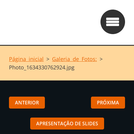
Página inicial
>
Galeria de Fotos:
>
Photo_1634330762924.jpg
ANTERIOR
PRÓXIMA
APRESENTAÇÃO DE SLIDES