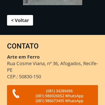
< Voltar
CONTATO
Arte em Ferro
Rua Cosme Viana, nº 36, Afogados, Recife-
PE
CEP.: 50830-150
(081) 34289496
(081) 986926052 WhatsApp
(081) 986673495 WhatsApp