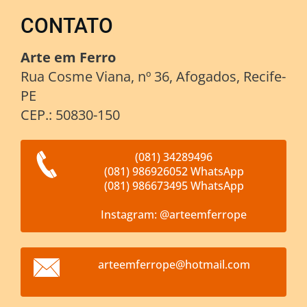
CONTATO
Arte em Ferro
Rua Cosme Viana, nº 36, Afogados, Recife-
PE
CEP.: 50830-150
(081) 34289496
(081) 986926052 WhatsApp
(081) 986673495 WhatsApp
Instagram: @arteemferrope
arteemfe
rrope@ho
tmail.co
m