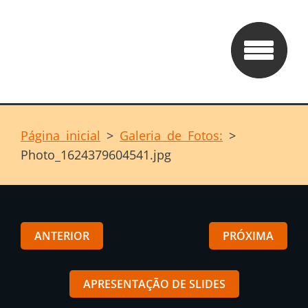
Página inicial
>
Galeria de Fotos:
>
Photo_1624379604541.jpg
ANTERIOR
PRÓXIMA
APRESENTAÇÃO DE SLIDES