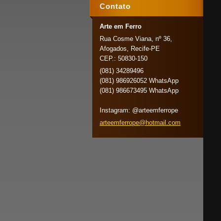
Contato
Arte em Ferro
Rua Cosme Viana, nº 36,
Afogados, Recife-PE
CEP.: 50830-150
(081) 34289496
(081) 986926052 WhatsApp
(081) 986673495 WhatsApp
Instagram: @arteemferrope
arteemfe
rrope@ho
tmail.co
m