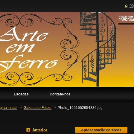
Pág
Escadas
Contate-nos
ina inicial
>
Galeria de Fotos:
>
Photo_1601652654836.jpg
Anterior
Apresentação de slides