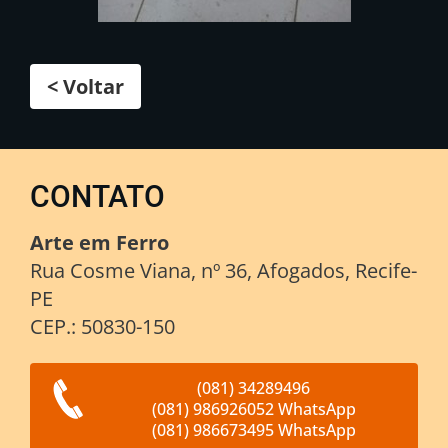
< Voltar
CONTATO
Arte em Ferro
Rua Cosme Viana, nº 36, Afogados, Recife-
PE
CEP.: 50830-150
(081) 34289496
(081) 986926052 WhatsApp
(081) 986673495 WhatsApp