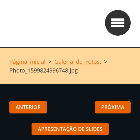
Página inicial
>
Galeria de Fotos:
>
Photo_1599824996748.jpg
ANTERIOR
PRÓXIMA
APRESENTAÇÃO DE SLIDES